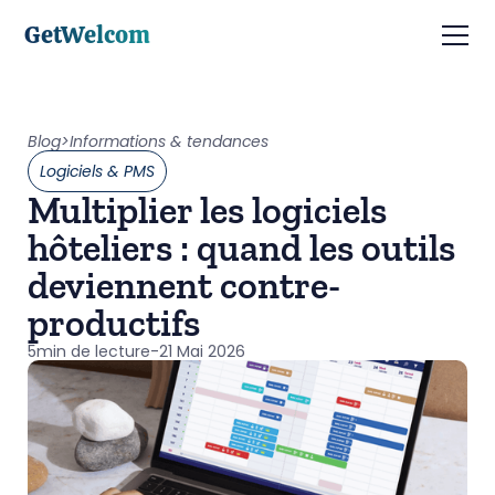
GetWelcom
Blog
>
Informations & tendances
Logiciels & PMS
Multiplier les logiciels
hôteliers : quand les outils
deviennent contre-
productifs
5
min de lecture
-
21 Mai 2026