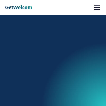
GetWelcom
Prendre RDV
Être contacté