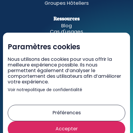
Groupes Hôteliers
Ressources
Blog
Cas d'usages
Fonctionnalités
A propos
Paramètres cookies
Nous utilisons des cookies pour vous offrir la
GetWelcom
meilleure expérience possible. Ils nous
Tarifs
permettent également d’analyser le
Recrutement
comportement des utilisateurs afin d’améliorer
Contact
votre expérience.
Voir notre
politique de confidentialité
Mentions légales
CGV/CGU
Préférences
RGPD
Accepter