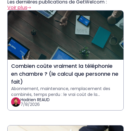
Les dernières publications de GetWelcom :
Voir plus
Combien coûte vraiment la téléphonie
en chambre ? (le calcul que personne ne
fait)
Abonnement, maintenance, remplacement des
combinés, temps perdu : le vrai coût de la
Hadrien REAUD
téléphonie en hôtel est souvent sous-estimé.
7/8/2026
Calculez le vôtre en 2 minutes