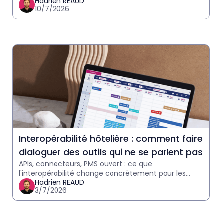
Hadrien REAUD
Atout France, RGPD, traçabilité des échanges. Ce
10/7/2026
que les
Interopérabilité hôtelière : comment faire
dialoguer des outils qui ne se parlent pas
APIs, connecteurs, PMS ouvert : ce que
l'interopérabilité change concrètement pour les
Hadrien REAUD
hôteliers. Explication accessible, sans jargon
3/7/2026
technique, avec des cas pr