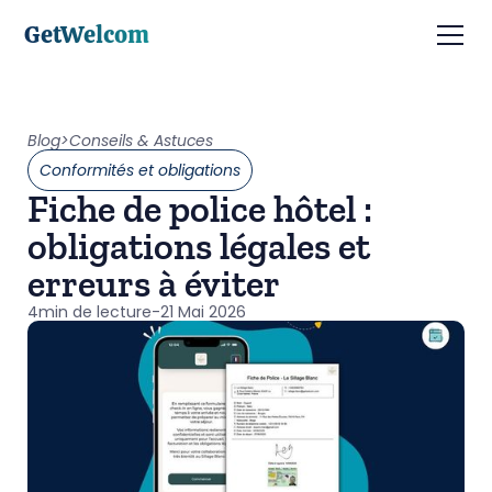
GetWelcom
Blog
>
Conseils & Astuces
Conformités et obligations
Fiche de police hôtel :
obligations légales et
erreurs à éviter
4
min de lecture
-
21 Mai 2026