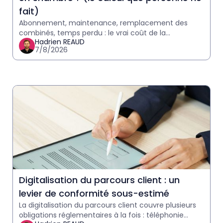
fait)
Abonnement, maintenance, remplacement des
combinés, temps perdu : le vrai coût de la
Hadrien REAUD
téléphonie en hôtel est souvent sous-estimé.
7/8/2026
Calculez le vôtre en 2 minutes
Digitalisation du parcours client : un
levier de conformité sous-estimé
La digitalisation du parcours client couvre plusieurs
obligations réglementaires à la fois : téléphonie