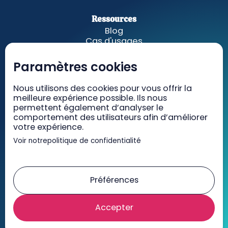
Ressources
Blog
Cas d'usages
Fonctionnalités
A propos
Paramètres cookies
Nous utilisons des cookies pour vous offrir la
GetWelcom
meilleure expérience possible. Ils nous
Tarifs
permettent également d’analyser le
Recrutement
comportement des utilisateurs afin d’améliorer
Contact
votre expérience.
Voir notre
politique de confidentialité
Mentions légales
CGV/CGU
Préférences
RGPD
Accepter