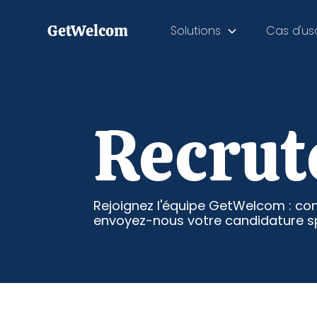
GetWelcom
Solutions
Cas d'u
Recru
Rejoignez l'équipe GetWelcom : co
envoyez-nous votre candidature s