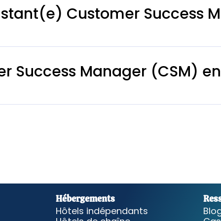
sistant(e) Customer Success 
er Success Manager (CSM) en
Hébergements
Res
Hôtels indépendants
Blo