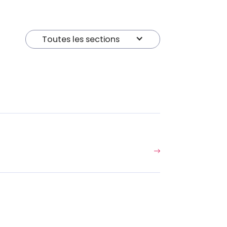
M
D
P
Toutes les sections
R