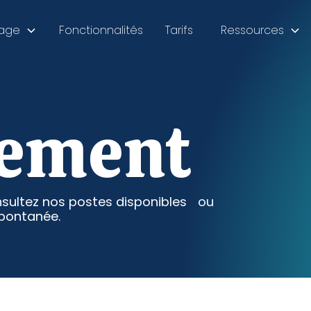
sage
Fonctionnalités
Tarifs
Ressources
tement
nsultez nos postes disponibles ou
pontanée.