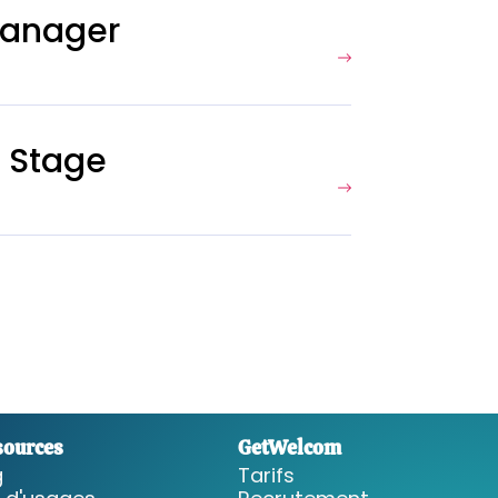
Manager
 Stage
sources
GetWelcom
g
Tarifs