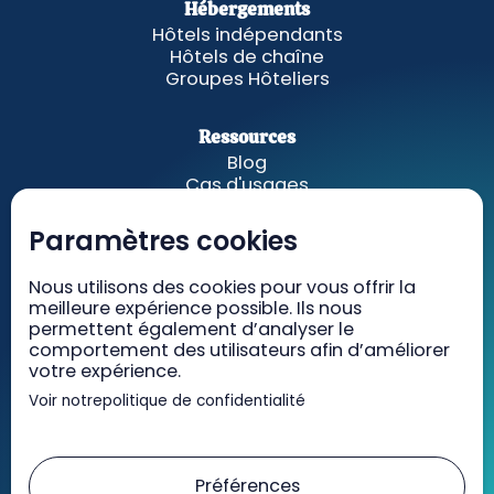
Hébergements
Hôtels indépendants
Hôtels de chaîne
Groupes Hôteliers
Ressources
Blog
Cas d'usages
Fonctionnalités
A propos
Paramètres cookies
GetWelcom
Nous utilisons des cookies pour vous offrir la
meilleure expérience possible. Ils nous
Tarifs
permettent également d’analyser le
Recrutement
comportement des utilisateurs afin d’améliorer
Contact
votre expérience.
Voir notre
politique de confidentialité
Mentions légales
CGV/CGU
Préférences
RGPD