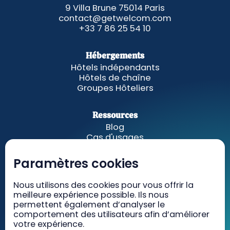
9 Villa Brune 75014 Paris
contact@getwelcom.com
+33 7 86 25 54 10
Hébergements
Hôtels indépendants
Hôtels de chaîne
Groupes Hôteliers
Ressources
Blog
Cas d'usages
Fonctionnalités
A propos
Paramètres cookies
Nous utilisons des cookies pour vous offrir la
GetWelcom
meilleure expérience possible. Ils nous
Tarifs
permettent également d’analyser le
Recrutement
comportement des utilisateurs afin d’améliorer
Contact
votre expérience.