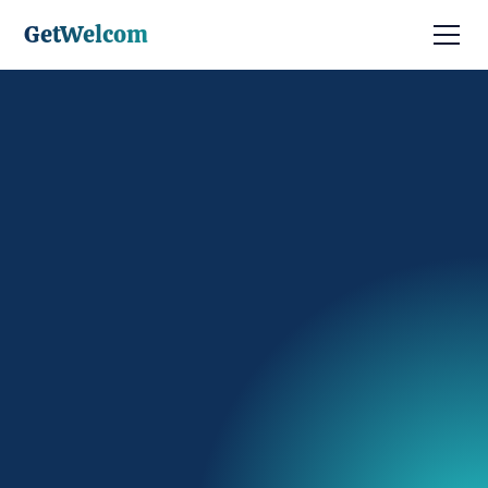
GetWelcom
Prendre RDV
Être contacté