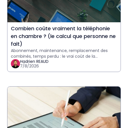
Combien coûte vraiment la téléphonie
en chambre ? (le calcul que personne ne
fait)
Abonnement, maintenance, remplacement des
combinés, temps perdu : le vrai coût de la
Hadrien REAUD
téléphonie en hôtel est souvent sous-estimé.
7/8/2026
Calculez le vôtre en 2 minutes