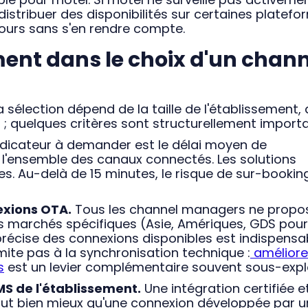
 distribuer des disponibilités sur certaines platef
jours sans s'en rendre compte.
ent dans le choix d'un chann
a sélection dépend de la taille de l'établissement,
 ; quelques critères sont structurellement importa
ndicateur à demander est le délai moyen de
 l'ensemble des canaux connectés. Les solutions
. Au-delà de 15 minutes, le risque de sur-bookin
exions OTA.
Tous les channel managers ne propo
s marchés spécifiques (Asie, Amériques, GDS pour
te précise des connexions disponibles est indispensa
limite pas à la synchronisation technique :
améliore
s
est un levier complémentaire souvent sous-explo
MS de l'établissement.
Une intégration certifiée e
aut bien mieux qu'une connexion développée par u