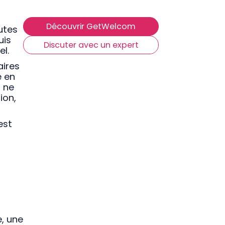
Découvrir GetWelcom
utes
uis
Discuter avec un expert
l.
aires
e en
l ne
ion,
est
e, une