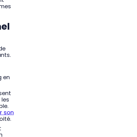
ormes
el
 de
nts.
g en
sent
 les
ble.
r son
ité.
t
n