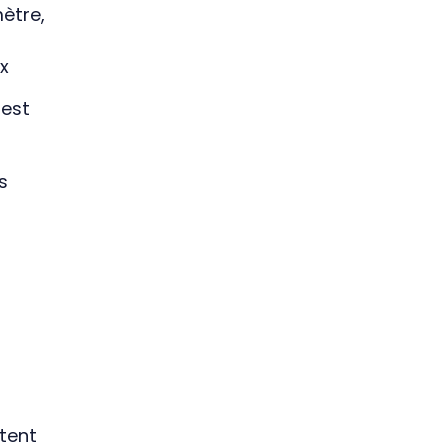
ètre,
ux
 est
s
tent