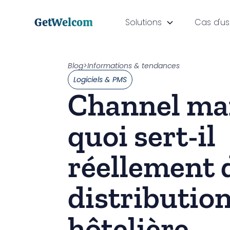
GetWelcom
Solutions
Cas d'u
Blog
>
Informations & tendances
Logiciels & PMS
Channel man
quoi sert-il
réellement 
distributio
hôtelière