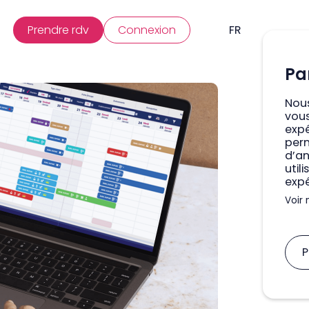
Prendre rdv
Connexion
FR
Pa
Nous
vous
expé
per
d’a
util
expé
Voir 
P
A