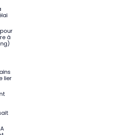
a
lai
 pour
re à
ing)
ains
 lier
nt
sait
TA
nt