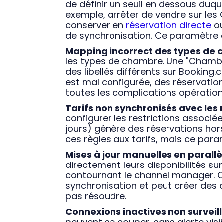
de définir un seuil en dessous du
exemple, arrêter de vendre sur les
conserver en
réservation directe
ou
de synchronisation. Ce paramètre es
Mapping incorrect des types de
les types de chambre. Une "Chamb
des libellés différents sur Booking
est mal configurée, des réservatio
toutes les complications opérationn
Tarifs non synchronisés avec les r
configurer les restrictions associé
jours) génère des réservations hors
ces règles aux tarifs, mais ce par
Mises à jour manuelles en parallè
directement leurs disponibilités su
contournant le channel manager. Ce
synchronisation et peut créer des 
pas résoudre.
Connexions inactives non surveill
peuvent se couper, sans alerte visibl