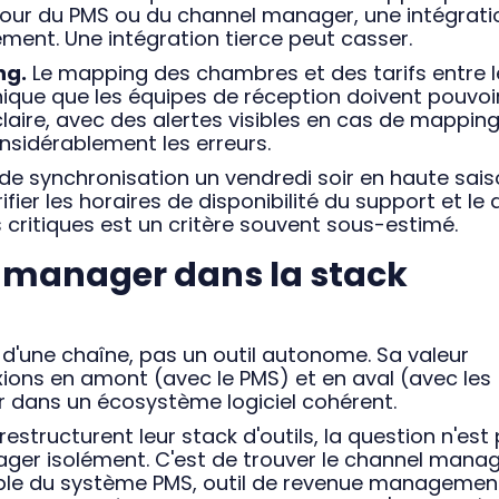
à jour du PMS ou du channel manager, une intégrati
ment. Une intégration tierce peut casser.
ng.
Le mapping des chambres et des tarifs entre l
ique que les équipes de réception doivent pouvoi
 claire, avec des alertes visibles en cas de mappin
nsidérablement les erreurs.
e synchronisation un vendredi soir en haute sai
fier les horaires de disponibilité du support et le 
critiques est un critère souvent sous-estimé.
l manager dans la stack
d'une chaîne, pas un outil autonome. Sa valeur
ions en amont (avec le PMS) et en aval (avec les
er dans un écosystème logiciel cohérent.
restructurent leur stack d'outils, la question n'est
ager isolément. C'est de trouver le channel mana
emble du système PMS, outil de revenue managemen