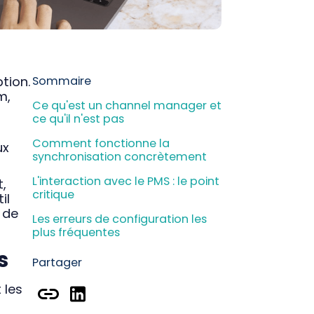
M
D
P
ption.
Sommaire
m,
R
Ce qu'est un channel manager et
ce qu'il n'est pas
Comment fonctionne la
ux
synchronisation concrètement
L'interaction avec le PMS : le point
,
critique
il
 de
Les erreurs de configuration les
plus fréquentes
s
Ce qui compte vraiment dans le
Partager
choix d'un channel manager
 les
La place du channel manager
dans la stack logicielle de l'hôtel