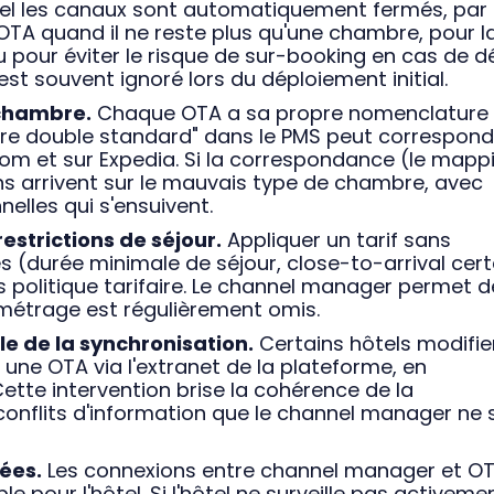
quel les canaux sont automatiquement fermés, par
 OTA quand il ne reste plus qu'une chambre, pour l
 pour éviter le risque de sur-booking en cas de dé
t souvent ignoré lors du déploiement initial.
 chambre.
Chaque OTA a sa propre nomenclature
re double standard" dans le PMS peut correspond
.com et sur Expedia. Si la correspondance (le mapp
ns arrivent sur le mauvais type de chambre, avec
elles qui s'ensuivent.
estrictions de séjour.
Appliquer un tarif sans
es (durée minimale de séjour, close-to-arrival cert
 politique tarifaire. Le channel manager permet de
amétrage est régulièrement omis.
le de la synchronisation.
Certains hôtels modifie
r une OTA via l'extranet de la plateforme, en
tte intervention brise la cohérence de la
conflits d'information que le channel manager ne 
ées.
Les connexions entre channel manager et O
e pour l'hôtel. Si l'hôtel ne surveille pas activeme