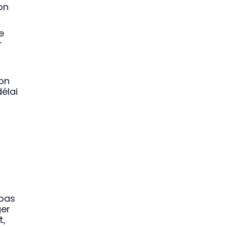
on
e
r
g
son
délai
 pas
ger
t,