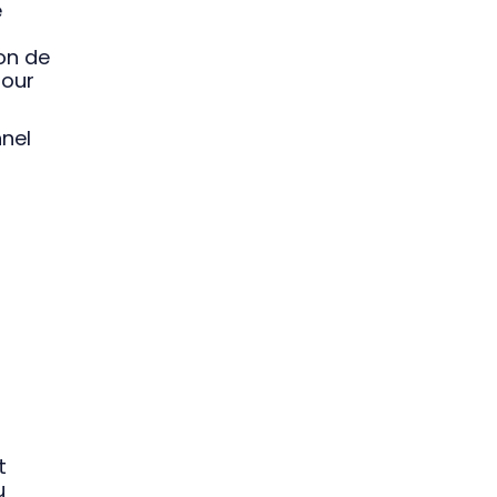
e
on de
pour
nnel
t
u