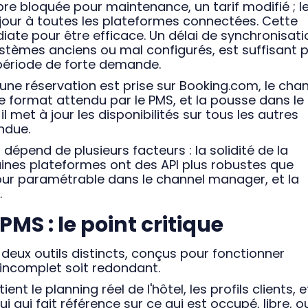
re bloquée pour maintenance, un tarif modifié ; l
jour à toutes les plateformes connectées. Cette
iate pour être efficace. Un délai de synchronisati
systèmes anciens ou mal configurés, est suffisant 
 période de forte demande.
 une réservation est prise sur Booking.com, le cha
le format attendu par le PMS, et la pousse dans le
l met à jour les disponibilités sur tous les autres
ndue.
dépend de plusieurs facteurs : la solidité de la
nes plateformes ont des API plus robustes que
jour paramétrable dans le channel manager, et la
.
PMS : le point critique
deux outils distincts, conçus pour fonctionner
t incomplet soit redondant.
ient le planning réel de l'hôtel, les profils clients, e
lui qui fait référence sur ce qui est occupé, libre, o