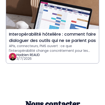
Interopérabilité hôtelière : comment faire
dialoguer des outils qui ne se parlent pas
APIs, connecteurs, PMS ouvert : ce que
l'interopérabilité change concrètement pour les
Hadrien REAUD
hôteliers. Explication accessible, sans jargon
3/7/2026
technique, avec des cas pr
Nous contacter