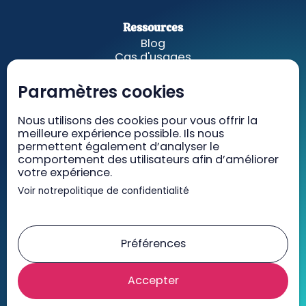
Ressources
Blog
Cas d'usages
Fonctionnalités
A propos
Paramètres cookies
Nous utilisons des cookies pour vous offrir la
GetWelcom
meilleure expérience possible. Ils nous
Tarifs
permettent également d’analyser le
Recrutement
comportement des utilisateurs afin d’améliorer
Contact
votre expérience.
Voir notre
politique de confidentialité
Mentions légales
CGV/CGU
Préférences
RGPD
Accepter