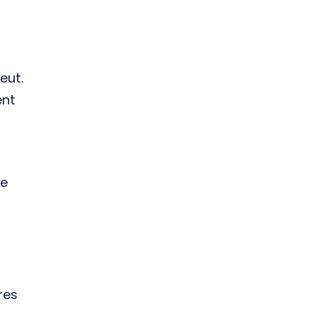
eut.
ent
de
res