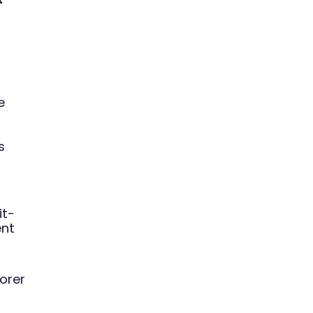
e
s
it-
ent
orer