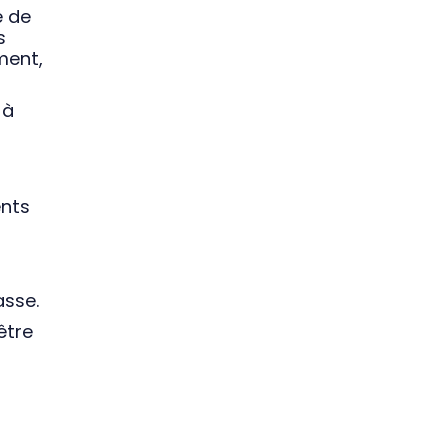
e de
s
ment,
 à
ents
asse.
être