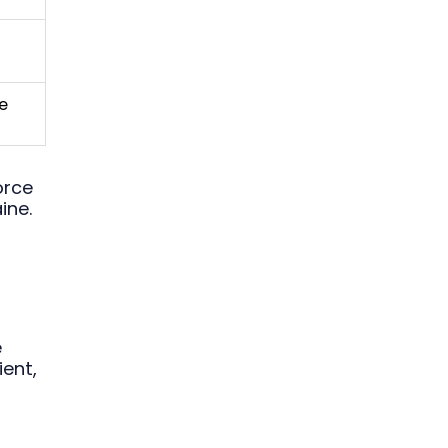
e
orce
ine.
e
ient,