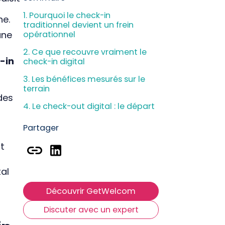
M
1. Pourquoi le check-in
D
he.
traditionnel devient un frein
P
une
opérationnel
2. Ce que recouvre vraiment le
-in
check-in digital
R
3. Les bénéfices mesurés sur le
terrain
des
4. Le check-out digital : le départ
est aussi stratégique que l'arrivée
Partager
5. Comment mettre en place le
check-in digital sans disruption
t
L'arrivée et le départ ne sont pas
des contraintes administratives
al
Découvrir GetWelcom
Discuter avec un expert