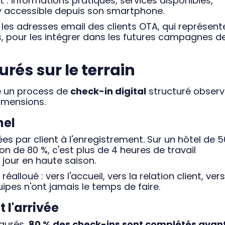
 : informations pratiques, services disponibles,
y accessible depuis son smartphone.
 les adresses email des clients OTA, qui représent
, pour les intégrer dans les futures campagnes d
rés sur le terrain
é un process de
check-in digital
structuré observ
dimensions.
nel
s par client à l'enregistrement. Sur un hôtel de 5
 de 80 %, c'est plus de 4 heures de travail
jour en haute saison.
alloué : vers l'accueil, vers la relation client, vers
ipes n'ont jamais le temps de faire.
 l'arrivée
igurés,
80 % des check-ins sont complétés avan