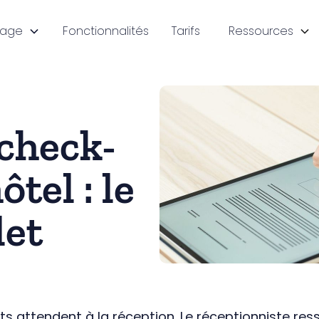
sage
Fonctionnalités
Tarifs
Ressources
 check-
ôtel : le
let
ents attendent à la réception. Le réceptionniste ress