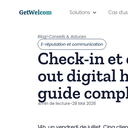
GetWelcom
Solutions
Cas d'u
Blog
>
Conseils & Astuces
E-réputation et communication
Check-in et
out digital h
guide comp
4
min de lecture
-
28 Mai 2026
14h, un vendredi de juillet. Cinq cli