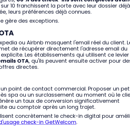
s sur 10 franchissent la porte avec leur dossier déjà
gnée, leurs préférences déjà connues.
lle gère des exceptions.
 OTA
xpedia ou Airbnb masquent l'email réel du client. L
rmet de récupérer directement l'adresse email du
licite. Les établissements qui utilisent ce levier
emails OTA
, qu'ils peuvent ensuite activer pour de
ffres directes.
i un point de contact commercial. Proposer un pet
ccès spa ou un surclassement au moment où le cli
énère un taux de conversion significativement
ite au comptoir après un long trajet.
isent concrètement le check-in digital pour améli
d'usage check-in GetWelcom
.