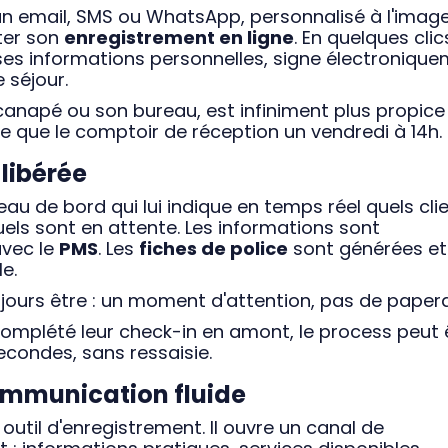
un email, SMS ou WhatsApp, personnalisé à l'imag
éter son
enregistrement en ligne
. En quelques clic
 ses informations personnelles, signe électronique
 séjour.
napé ou son bureau, est infiniment plus propice
e que le comptoir de réception un vendredi à 14h.
 libérée
au de bord qui lui indique en temps réel quels cli
uels sont en attente. Les informations sont
vec le
PMS
. Les
fiches de police
sont générées et
e.
toujours être : un moment d'attention, pas de paper
 complété leur check-in en amont, le process peut 
econdes, sans ressaisie.
communication fluide
outil d'enregistrement. Il ouvre un canal de