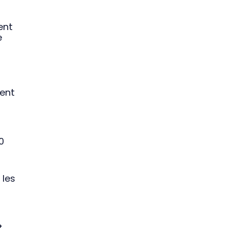
ent
e
ent
0
 les
t