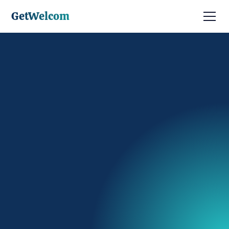
GetWelcom
Prendre RDV
Être contacté