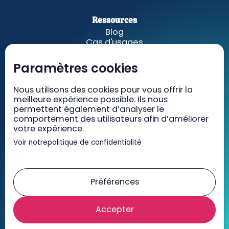
Ressources
Blog
Cas d'usages
Fonctionnalités
A propos
Paramètres cookies
GetWelcom
Nous utilisons des cookies pour vous offrir la
meilleure expérience possible. Ils nous
Tarifs
permettent également d’analyser le
Recrutement
comportement des utilisateurs afin d’améliorer
Contact
votre expérience.
Voir notre
politique de confidentialité
Mentions légales
CGV/CGU
Préférences
RGPD
Accepter