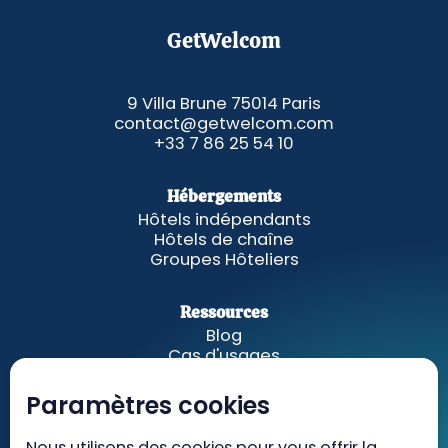
GetWelcom
9 Villa Brune 75014 Paris
contact@getwelcom.com
+33 7 86 25 54 10
Hébergements
Hôtels indépendants
Hôtels de chaîne
Groupes Hôteliers
Ressources
Blog
Cas d'usages
Fonctionnalités
A propos
Paramètres cookies
Nous utilisons des cookies pour vous offrir la
GetWelcom