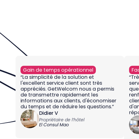
Gain de temps opérationnel
Fac
“La simplicité de la solution et
“Trè
l'excellent service client sont très
serv
appréciés. GetWelcom nous a permis
ques
de transmettre rapidement les
renf
informations aux clients, d'économiser
cli
du temps et de réduire les questions.”
d'am
répo
Didier V
Propriétaire de l’hôtel
El Consul Mao