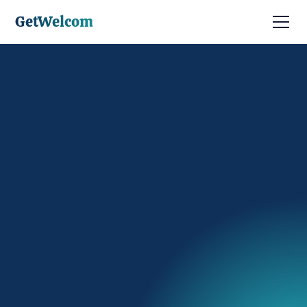
GetWelcom
Discuter avec un expert
Être contacté