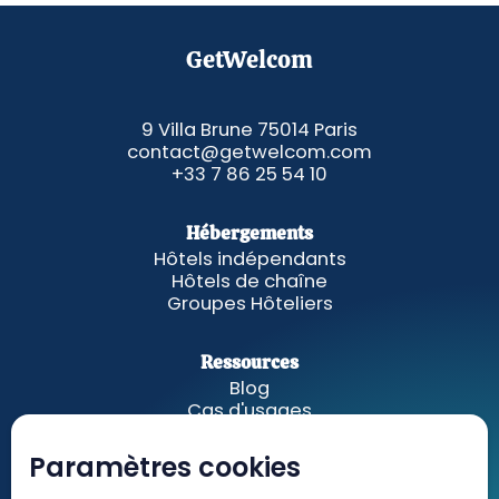
GetWelcom
9 Villa Brune 75014 Paris
contact@getwelcom.com
+33 7 86 25 54 10
Hébergements
Hôtels indépendants
Hôtels de chaîne
Groupes Hôteliers
Ressources
Blog
Cas d'usages
Fonctionnalités
A propos
Paramètres cookies