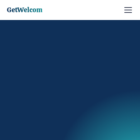
GetWelcom
Discuter avec un expert
Être contacté