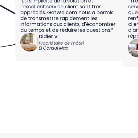
“La simplicité de la solution et
“Trè
l'excellent service client sont très
serv
appréciés. GetWelcom nous a permis
ques
de transmettre rapidement les
renf
informations aux clients, d'économiser
cli
du temps et de réduire les questions.”
d'am
répo
Didier V
Propriétaire de l’hôtel
El Consul Mao