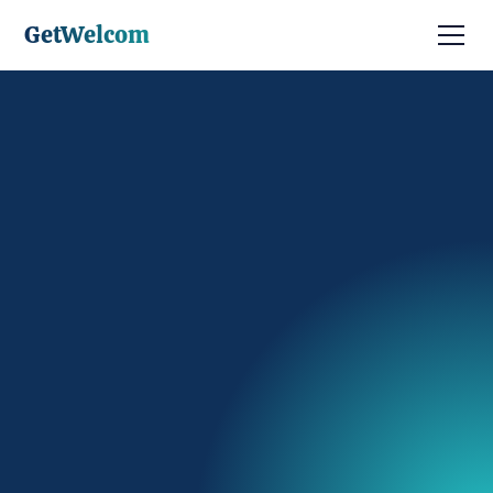
GetWelcom
Discuter avec un expert
Être contacté