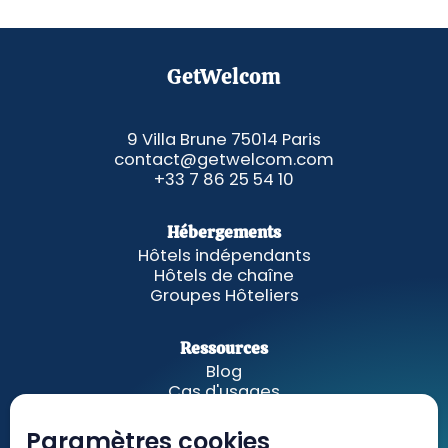
GetWelcom
9 Villa Brune 75014 Paris
contact@getwelcom.com
+33 7 86 25 54 10
Hébergements
Hôtels indépendants
Hôtels de chaîne
Groupes Hôteliers
Ressources
Blog
Cas d'usages
Fonctionnalités
A propos
Paramètres cookies