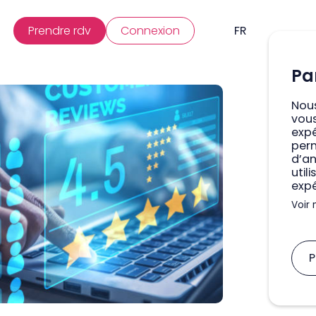
Prendre rdv
Connexion
FR
Pa
Nous
vous
expé
per
d’a
util
expé
Voir 
P
A