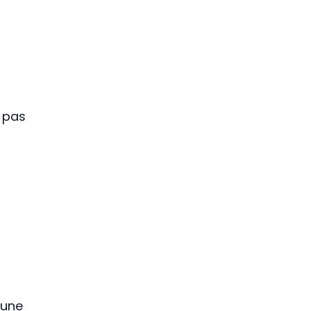
t pas
 une