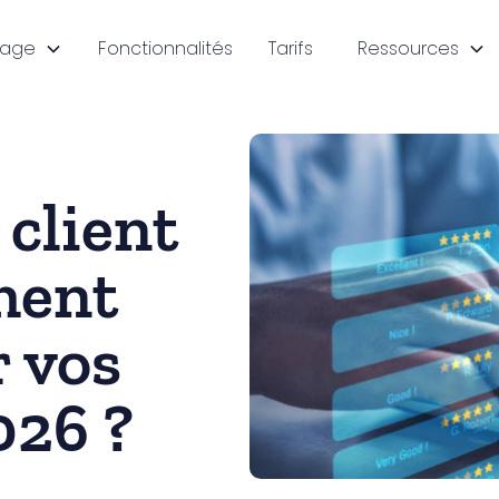
sage
Fonctionnalités
Tarifs
Ressources
 client
ment
r vos
026 ?