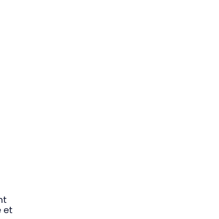
nt
 et