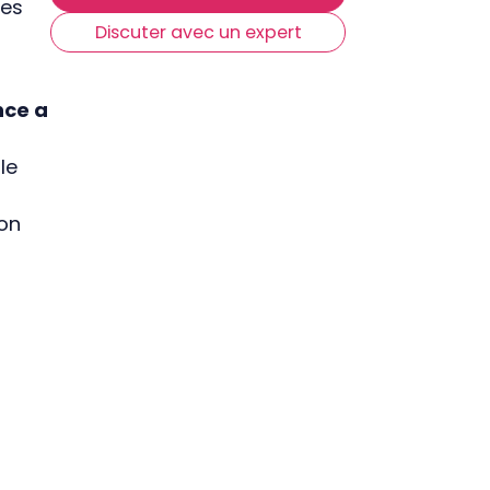
des
fidélisent vraiment
Discuter avec un expert
nce a
le
on