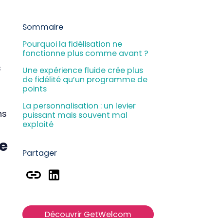
M
D
Sommaire
P
Pourquoi la fidélisation ne
fonctionne plus comme avant ?
s
R
Une expérience fluide crée plus
de fidélité qu’un programme de
points
La personnalisation : un levier
ns
puissant mais souvent mal
exploité
me
Pourquoi la visibilité des services
influence directement la
Partager
fidélisation ?
Le post-séjour : un levier clé pour
rester présent dans l’esprit du
client
Ce que font les hôtels qui
Découvrir GetWelcom