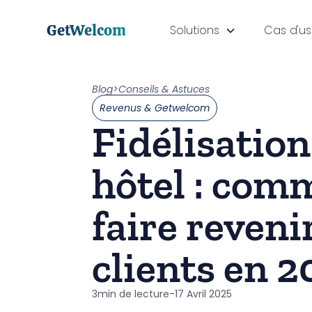
GetWelcom
Solutions
Cas d'u
Blog
>
Conseils & Astuces
Revenus & Getwelcom
Fidélisation
hôtel : com
faire reveni
clients en 2
3
min de lecture
-
17 Avril 2025