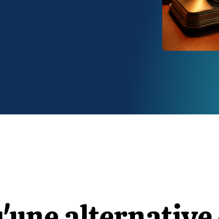
tacté
u'une alternative 