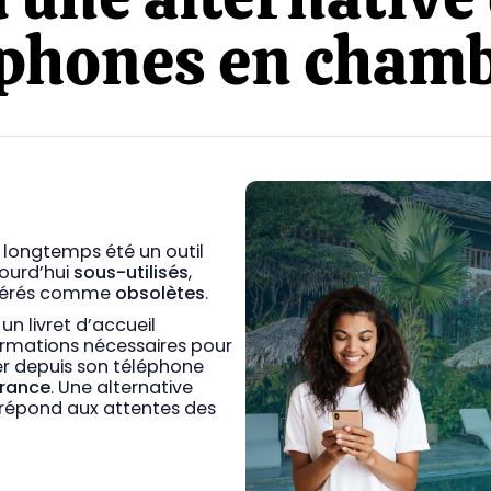
éphones en chamb
 longtemps été un outil
jourd’hui
sous-utilisés
,
sidérés comme
obsolètes
.
un livret d’accueil
formations nécessaires pour
er depuis son téléphone
France
. Une alternative
 répond aux attentes des