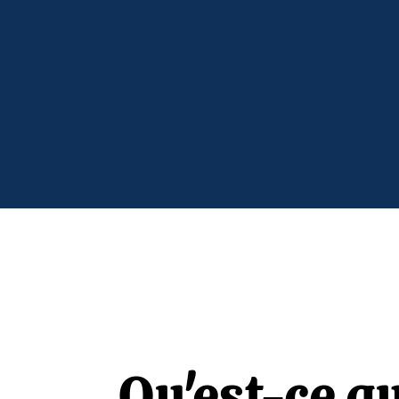
Discuter avec un expert
Être con
Qu'est-ce q