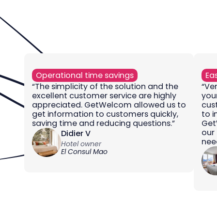
Operational time savings
Ea
“The simplicity of the solution and the
“Ver
excellent customer service are highly
you
appreciated. GetWelcom allowed us to
cus
get information to customers quickly,
to 
saving time and reducing questions.”
Get
our
Didier V
nee
Hotel owner
El Consul Mao