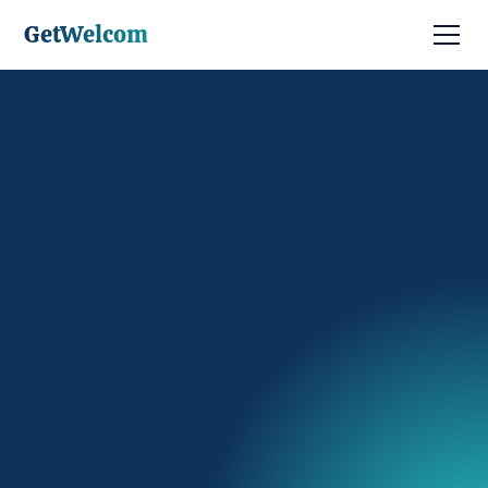
GetWelcom
Discuter avec un expert
Être contacté