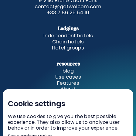
9 Villa Brune 75014 Paris
contact@getwelcom.com
+33 7 86 25 54 10
Lodgings
Independent hotels
Chain hotels
Hotel groups
resources
blog
Use cases
Features
About
Cookie settings
GetWelcom
Rates
We use cookies to give you the best possible
Recruiting
experience. They also allow us to analyze user
Contact
behavior in order to improve your experience.